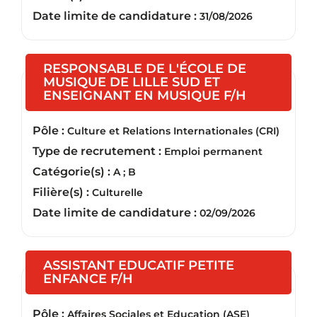
Date limite de candidature :
31/08/2026
RESPONSABLE DE L'ÉCOLE DE
MUSIQUE DE LILLE SUD ET
(Nouvelle 
ENSEIGNANT EN MUSIQUE F/H
Pôle :
Culture et Relations Internationales (CRI)
Type de recrutement :
Emploi permanent
Catégorie(s) :
A ; B
Filière(s) :
Culturelle
Date limite de candidature :
02/09/2026
ASSISTANT EDUCATIF PETITE
(Nouvelle fenêtre)
ENFANCE F/H
Pôle :
Affaires Sociales et Education (ASE)