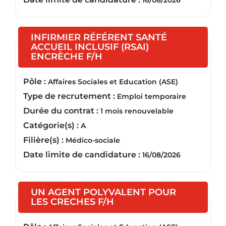
16/08/2026
INFIRMIER RÉFÉRENT SANTÉ
ACCUEIL INCLUSIF (RSAI)
(Nouvelle fenêtre)
ENCRÈCHE F/H
Pôle :
Affaires Sociales et Education (ASE)
Type de recrutement :
Emploi temporaire
Durée du contrat :
1 mois renouvelable
Catégorie(s) :
A
Filière(s) :
Médico-sociale
Date limite de candidature :
16/08/2026
UN AGENT POLYVALENT POUR
(Nouvelle fenêtre)
LES CRECHES F/H