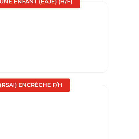
(Nouvelle fenêtre)
NE ENFANT (EAJE) (H/F)
(Nouvelle fenêtre)
(RSAI) ENCRÈCHE F/H