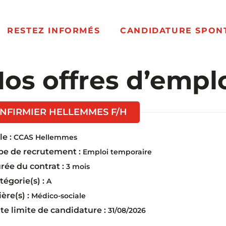
RESTEZ INFORMÉS
CANDIDATURE SPON
os offres d’empl
(Nouvelle fenêtre)
INFIRMIER HELLEMMES F/H
e :
CCAS Hellemmes
pe de recrutement :
Emploi temporaire
rée du contrat :
3 mois
tégorie(s) :
A
ière(s) :
Médico-sociale
te limite de candidature :
31/08/2026