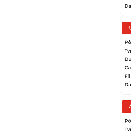
Da
Pôl
Ty
Du
Ca
Fil
Da
Pôl
Ty