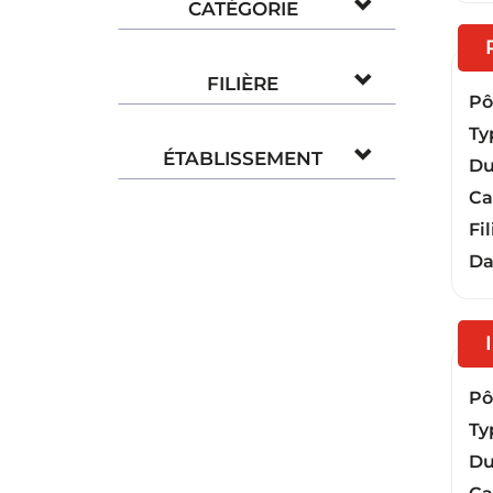
CATÉGORIE
FILIÈRE
Pôl
Ty
ÉTABLISSEMENT
Du
Ca
Fil
Da
Pôl
Ty
Du