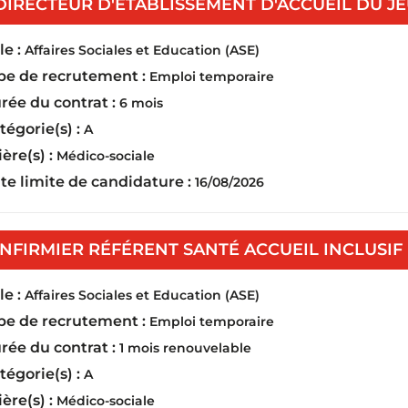
DIRECTEUR D'ÉTABLISSEMENT D'ACCUEIL DU JEU
e :
Affaires Sociales et Education (ASE)
pe de recrutement :
Emploi temporaire
rée du contrat :
6 mois
tégorie(s) :
A
ière(s) :
Médico-sociale
te limite de candidature :
16/08/2026
INFIRMIER RÉFÉRENT SANTÉ ACCUEIL INCLUSIF 
e :
Affaires Sociales et Education (ASE)
pe de recrutement :
Emploi temporaire
rée du contrat :
1 mois renouvelable
tégorie(s) :
A
ière(s) :
Médico-sociale