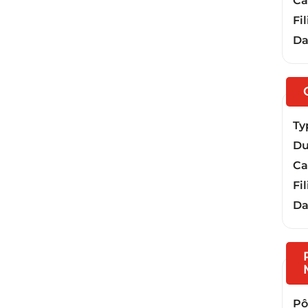
Ca
Fil
Da
Ty
Du
Ca
Fil
Da
Pôl