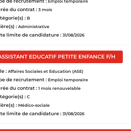
pe de recrutement :
Emploi temporaire
rée du contrat :
3 mois
tégorie(s) :
B
ière(s) :
Administrative
te limite de candidature :
31/08/2026
(Nouv
ASSISTANT EDUCATIF PETITE ENFANCE F/H
e :
Affaires Sociales et Education (ASE)
pe de recrutement :
Emploi temporaire
rée du contrat :
1 mois renouvelable
tégorie(s) :
C
ière(s) :
Médico-sociale
te limite de candidature :
31/08/2026