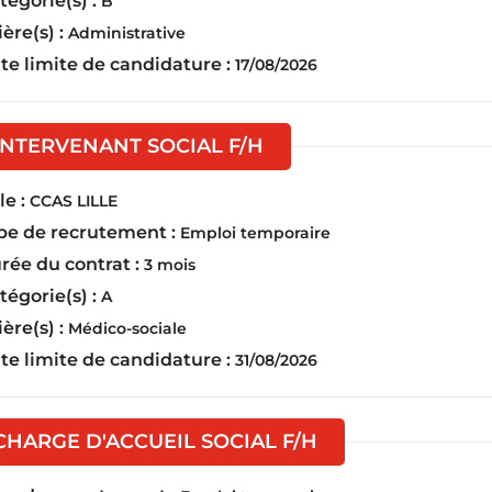
tégorie(s) :
B
ière(s) :
Administrative
te limite de candidature :
17/08/2026
(Nouvelle fenêtre)
INTERVENANT SOCIAL F/H
e :
CCAS LILLE
pe de recrutement :
Emploi temporaire
rée du contrat :
3 mois
tégorie(s) :
A
ière(s) :
Médico-sociale
te limite de candidature :
31/08/2026
(Nouvelle fenêtre
CHARGE D'ACCUEIL SOCIAL F/H