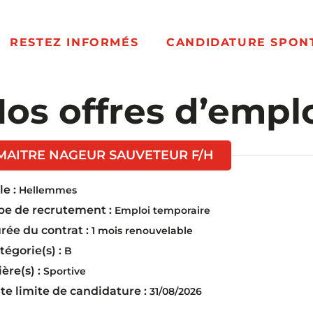
RESTEZ INFORMÉS
CANDIDATURE SPON
os offres d’empl
(Nouvelle fenêt
MAITRE NAGEUR SAUVETEUR F/H
e :
Hellemmes
pe de recrutement :
Emploi temporaire
rée du contrat :
1 mois renouvelable
tégorie(s) :
B
ière(s) :
Sportive
te limite de candidature :
31/08/2026