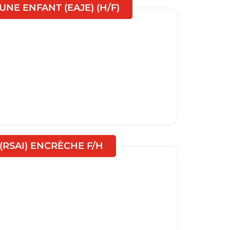
(Nouvelle fenêtre)
NE ENFANT (EAJE) (H/F)
(Nouvelle fenêtre)
(RSAI) ENCRÈCHE F/H