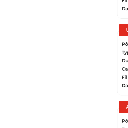
Fil
Da
Pôl
Ty
Du
Ca
Fil
Da
Pôl