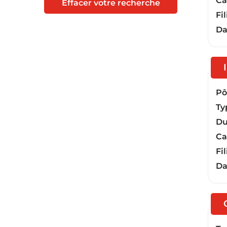
Ca
Effacer votre recherche
Fil
Da
Pôl
Ty
Du
Ca
Fil
Da