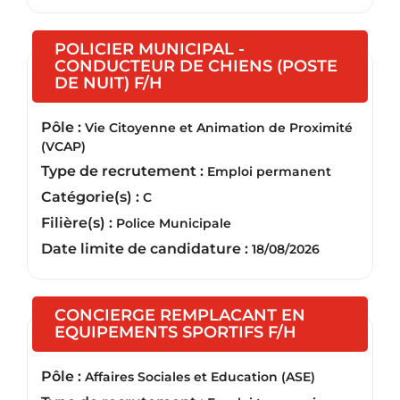
POLICIER MUNICIPAL -
CONDUCTEUR DE CHIENS (POSTE
(Nouvelle fenêtre)
DE NUIT) F/H
Pôle :
Vie Citoyenne et Animation de Proximité
(VCAP)
Type de recrutement :
Emploi permanent
Catégorie(s) :
C
Filière(s) :
Police Municipale
Date limite de candidature :
18/08/2026
CONCIERGE REMPLACANT EN
(Nouvelle fe
EQUIPEMENTS SPORTIFS F/H
Pôle :
Affaires Sociales et Education (ASE)