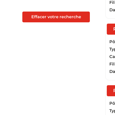
Fil
Da
Effacer votre recherche
Pôl
Ty
Ca
Fil
Da
Pôl
Ty