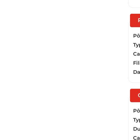
Pôl
Ty
Ca
Fil
Da
Pôl
Ty
Du
Ca