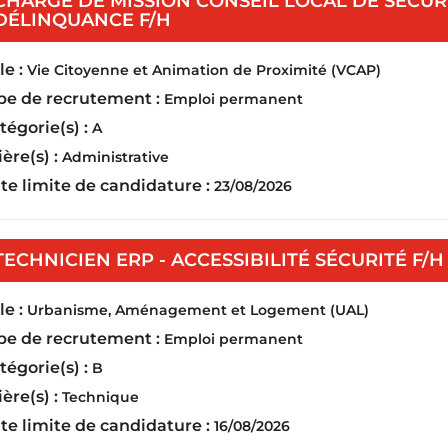
CHARGÉ DE MISSION CONSEIL LOCAL DE SÉCUR
(Nouvelle fenêtre)
DÉLINQUANCE F/H
e :
Vie Citoyenne et Animation de Proximité (VCAP)
pe de recrutement :
Emploi permanent
tégorie(s) :
A
ière(s) :
Administrative
te limite de candidature :
23/08/2026
TECHNICIEN ERP - ACCESSIBILITÉ SÉCURITÉ F/H
e :
Urbanisme, Aménagement et Logement (UAL)
pe de recrutement :
Emploi permanent
tégorie(s) :
B
ière(s) :
Technique
te limite de candidature :
16/08/2026