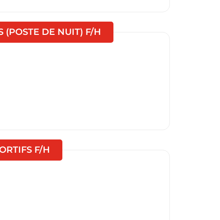
(Nouvelle fenêtre)
(POSTE DE NUIT) F/H
(Nouvelle fenêtre)
RTIFS F/H