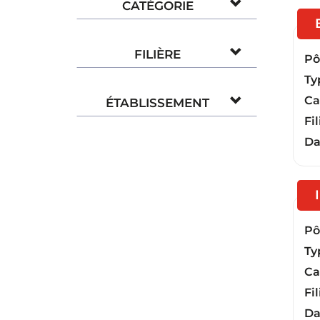
CATÉGORIE
FILIÈRE
Pôl
Ty
Ca
ÉTABLISSEMENT
Fil
Da
Pôl
Ty
Ca
Fil
Da