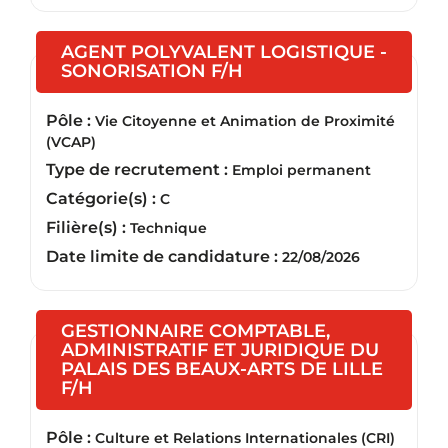
AGENT POLYVALENT LOGISTIQUE -
(Nouvelle fenêtre)
SONORISATION F/H
Pôle :
Vie Citoyenne et Animation de Proximité
(VCAP)
Type de recrutement :
Emploi permanent
Catégorie(s) :
C
Filière(s) :
Technique
Date limite de candidature :
22/08/2026
GESTIONNAIRE COMPTABLE,
ADMINISTRATIF ET JURIDIQUE DU
PALAIS DES BEAUX-ARTS DE LILLE
(Nouvelle fenêtre)
F/H
Pôle :
Culture et Relations Internationales (CRI)