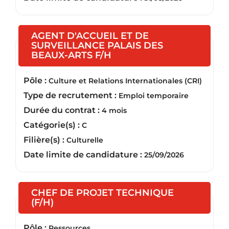
AGENT D'ACCUEIL ET DE
SURVEILLANCE PALAIS DES
(Nouvelle fenêtre)
BEAUX-ARTS F/H
Pôle :
Culture et Relations Internationales (CRI)
Type de recrutement :
Emploi temporaire
Durée du contrat :
4 mois
Catégorie(s) :
C
Filière(s) :
Culturelle
Date limite de candidature :
25/09/2026
CHEF DE PROJET TECHNIQUE
(Nouvelle fenêtre)
(F/H)
Pôle :
Ressources