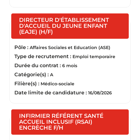
DIRECTEUR D'ÉTABLISSEMENT
D'ACCUEIL DU JEUNE ENFANT
(Nouvelle fenêtre)
(EAJE) (H/F)
Pôle :
Affaires Sociales et Education (ASE)
Type de recrutement :
Emploi temporaire
Durée du contrat :
6 mois
Catégorie(s) :
A
Filière(s) :
Médico-sociale
Date limite de candidature :
16/08/2026
INFIRMIER RÉFÉRENT SANTÉ
ACCUEIL INCLUSIF (RSAI)
(Nouvelle fenêtre)
ENCRÈCHE F/H