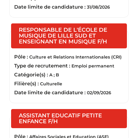
Date limite de candidature :
31/08/2026
RESPONSABLE DE L'ÉCOLE DE
MUSIQUE DE LILLE SUD ET
(Nouvelle 
ENSEIGNANT EN MUSIQUE F/H
Pôle :
Culture et Relations Internationales (CRI)
Type de recrutement :
Emploi permanent
Catégorie(s) :
A ; B
Filière(s) :
Culturelle
Date limite de candidature :
02/09/2026
ASSISTANT EDUCATIF PETITE
(Nouvelle fenêtre)
ENFANCE F/H
Pôle :
Affaires Sociales et Education (ASE)