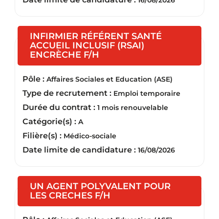
16/08/2026
INFIRMIER RÉFÉRENT SANTÉ
ACCUEIL INCLUSIF (RSAI)
(Nouvelle fenêtre)
ENCRÈCHE F/H
Pôle :
Affaires Sociales et Education (ASE)
Type de recrutement :
Emploi temporaire
Durée du contrat :
1 mois renouvelable
Catégorie(s) :
A
Filière(s) :
Médico-sociale
Date limite de candidature :
16/08/2026
UN AGENT POLYVALENT POUR
(Nouvelle fenêtre)
LES CRECHES F/H