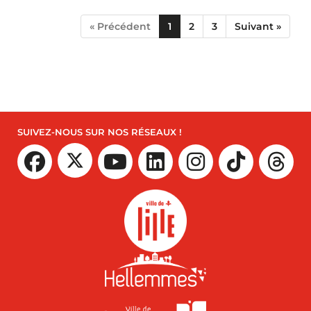
« Précédent
1
2
3
Suivant »
SUIVEZ-NOUS SUR NOS RÉSEAUX !