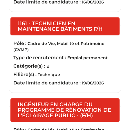
Date limite de candidature :
16/08/2026
1161 - TECHNICIEN EN
(Nouvelle 
MAINTENANCE BÂTIMENTS F/H
Pôle :
Cadre de Vie, Mobilité et Patrimoine
(CVMP)
Type de recrutement :
Emploi permanent
Catégorie(s) :
B
Filière(s) :
Technique
Date limite de candidature :
19/08/2026
INGÉNIEUR EN CHARGE DU
PROGRAMME DE RÉNOVATION DE
(Nouvelle fen
L'ÉCLAIRAGE PUBLIC - (F/H)
Pôle :