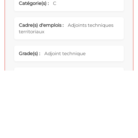
Catégorie(s) :
C
Cadre(s) d'emplois :
Adjoints techniques
territoriaux
Grade(s) :
Adjoint technique
Durée du contrat :
1 mois renouvelable
Date prévisionnelle d'embauche :
01/09/2026
Date limite de candidature :
09/08/2026